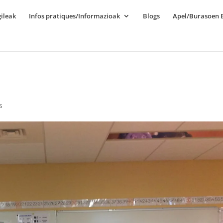
ileak
Infos pratiques/Informazioak
Blogs
Apel/Burasoen E
s