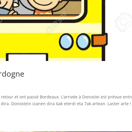
ordogne
etour et ont passé Bordeaux. L’arrivée à Donostei est prévue entr
ira. Donostein izanen dira 6ak eterdi eta 7ak artean. Laster arte !