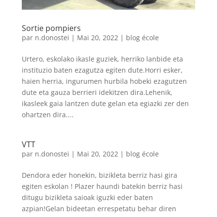
Sortie pompiers
par
n.donostei
|
Mai 20, 2022
|
blog école
Urtero, eskolako ikasle guziek, herriko lanbide eta
instituzio baten ezagutza egiten dute.Horri esker,
haien herria, ingurumen hurbila hobeki ezagutzen
dute eta gauza berrieri idekitzen dira.Lehenik,
ikasleek gaia lantzen dute gelan eta egiazki zer den
ohartzen dira....
VTT
par
n.donostei
|
Mai 20, 2022
|
blog école
Dendora eder honekin, bizikleta berriz hasi gira
egiten eskolan ! Plazer haundi batekin berriz hasi
ditugu bizikleta saioak iguzki eder baten
azpian!Gelan bideetan errespetatu behar diren