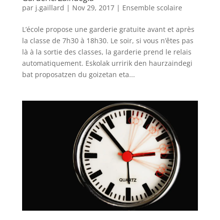
par
j.gaillard
|
Nov 29, 2017
|
Ensemble scolaire
L’école propose une garderie gratuite avant et après
la classe de 7h30 à 18h30. Le soir, si vous n’êtes pas
là à la sortie des classes, la garderie prend le relais
automatiquement. Eskolak urririk den haurzaindegi
bat proposatzen du goizetan eta...