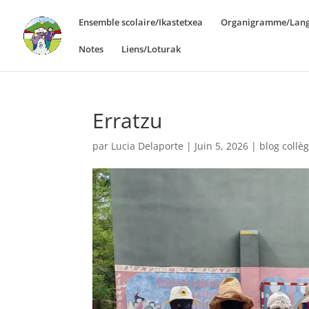
Ensemble scolaire/Ikastetxea
Organigramme/Lang
Notes
Liens/Loturak
Erratzu
par
Lucia Delaporte
|
Juin 5, 2026
|
blog collè