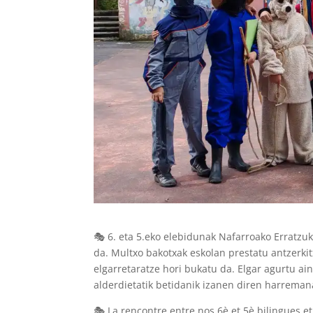
🎭 6. eta 5.eko elebidunak Nafarroako Erratzuk
da. Multxo bakotxak eskolan prestatu antzerki
elgarretaratze hori bukatu da. Elgar agurtu ai
alderdietatik betidanik izanen diren harremana
🎭 La rencontre entre nos 6è et 5è bilingues et