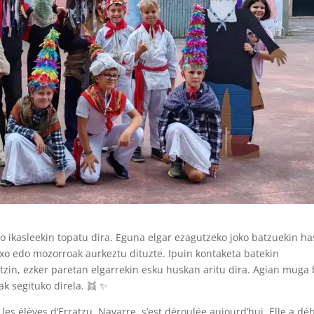
o ikasleekin topatu dira. Eguna elgar ezagutzeko joko batzuekin ha
txo edo mozorroak aurkeztu dituzte. Ipuin kontaketa batekin
ntzin, ezker paretan elgarrekin esku huskan aritu dira. Agian muga 
k segituko direla. 👯 ✨
 les élèves d’Erratzu, Navarre, s’est déroulée aujourd’hui. Elle a dé