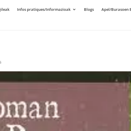
ileak
Infos pratiques/Informazioak
Blogs
Apel/Burasoen E
s