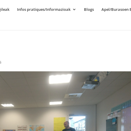
ileak
Infos pratiques/Informazioak
Blogs
Apel/Burasoen E
s