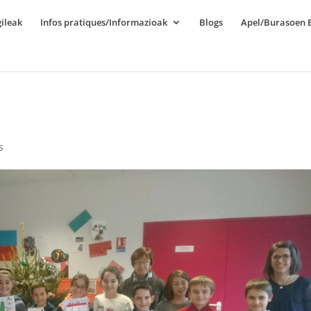
ileak
Infos pratiques/Informazioak
Blogs
Apel/Burasoen E
s