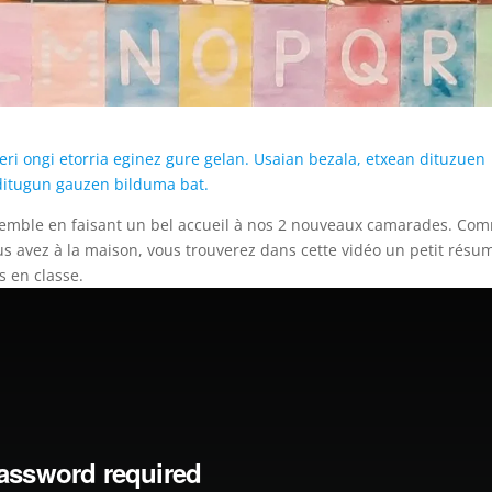
ieri ongi etorria eginez gure gelan. Usaian bezala, etxean dituzuen
i ditugun gauzen bilduma bat.
emble en faisant un bel accueil à nos 2 nouveaux camarades. Co
us avez à la maison, vous trouverez dans cette vidéo un petit résu
 en classe.