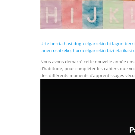
Urte berria hasi dugu elgarrekin bi lagun berr
lanen osatzeko, horra elgarrekin bizi eta ikas
Nous avons démarré cette nouvelle année ens
d’habitude, pour compléter les cahiers que vo
des différents moments d’apprentissages vécus