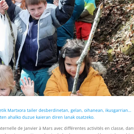
etik Martxora tailer desberdinetan, gelan, oihanean, ikusgarrian…
ten ahalko duzue kaieran diren lanak osatzeko.
rnelle de Janvier à Mars avec différentes activités en classe, dan