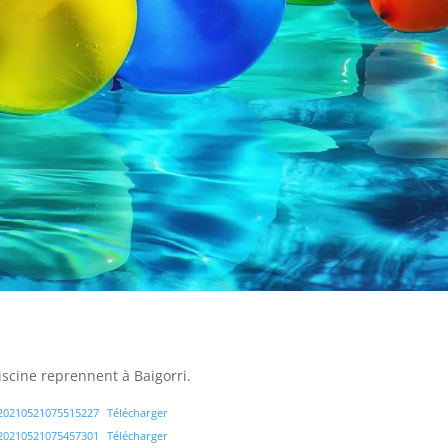
iscine reprennent à Baigorri.
20210521075515227
Télécharger
20210521075457301
Télécharger