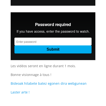
Les vidéos seront en ligne durant 1 mois.
Bonne visionnage à tous !
Bideoak hilabete batez egonen dira webgunean
Laster arte !