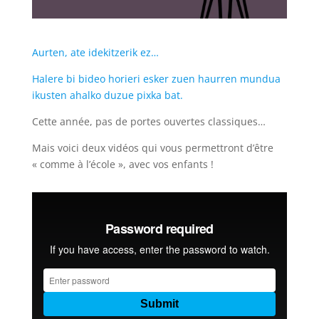
Aurten, ate idekitzerik ez…
Halere bi bideo horieri esker zuen haurren mundua
ikusten ahalko duzue pixka bat.
Cette année, pas de portes ouvertes classiques…
Mais voici deux vidéos qui vous permettront d’être
« comme à l’école », avec vos enfants !