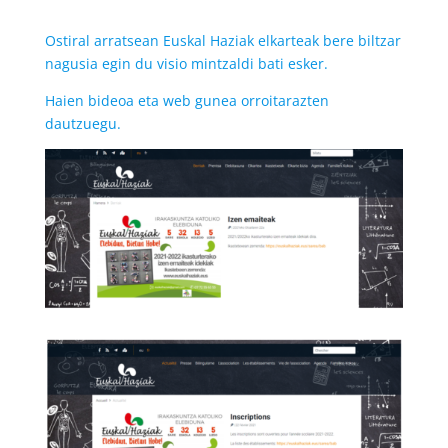
Ostiral arratsean Euskal Haziak elkarteak bere biltzar
nagusia egin du visio mintzaldi bati esker.
Haien bideoa eta web gunea orroitarazten
dautzuegu.