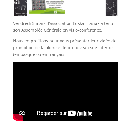
Vendredi 5 mars, l’association Euskal Haziak a tenu
son Assemblée Générale en visio-conférence.
Nous en profitons pour vous présenter leur vidéo de
promotion de la filière et leur nouveau site internet
(en basque ou en français).